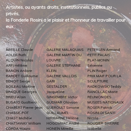
Artistes, ou ayants droits, institutionnels, publics ou
privés,
la Fonderie Rosini a le plaisir et l'honneur de travailler pour
eux :
ABEILLE Claude
GALERIE MALAQUAIS
PETERSEN Armand
ADLER Ruth
GALERIE MARTIN DU
PETIT PALAIS
ALQUIN Nicolas
LOUVRE
PLAT-MONIN
ARFI Hélène
GALERIE STEPHANE
Séverine
BANON Anilore
KLEIN
PLIN Roger
BARDET Guillaume
GALERIE VALLOIS
PRIX MAIF POUR LA
BENOIT Serge
GARI
SCULPTURE
BOILEAU Martine
GESTALDER
RADKOWSKI Teddy
BRAQUE Georges
Jacqueline
RANCILLAC Marie
BRIEU Alain
GINGEMBRE Victor
REUNION DES
BUSATO Gualtiero
GUDMAR Olovson
MUSEES NATIONAUX
CHABERT Pierre-Jean
GUEROULT Simone
ROGER Patrick
CHASSE-POT
GUILLAUMEL
ROSINI DI SANTI
CHAST Michèle
HIRIBARNE Hélène
Nicola
CHATTAWAY William
HOGOMMAT André
ROUGIER-BRIERRE
CORDA Mauro
HONEÏN Mireille
Isabelle